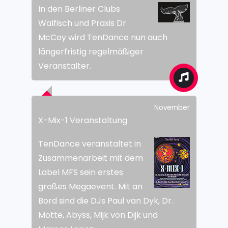
In den Berliner Clubs
Walfisch und Praxis Dr
McCoy wird TenDance nun auch
längerfristig regelmäßiger
Veranstalter.
November
X-Mix-1 Veranstaltung
TenDance veranstaltet in
Zusammenarbeit mit dem
Label MFS sein erstes
großes Megaevent. Mit an
Bord sind die DJs Paul van Dyk, Dr.
Motte, Abyss, Mijk von Dijk und