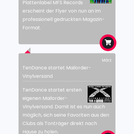
Plattenlabel MFS Records
erscheint der Flyer von nun an im
professionell gedruckten Magazin-
Format.
März
TenDance startet Mailorder-
Vinylversand
TenDance startet ersten
eigenen Mailorder-
Vinylversand. Damit ist es nun auch
möglich, sich seine Favoriten aus den
Clubs als Tonträger direkt nach
Hause zu holen.